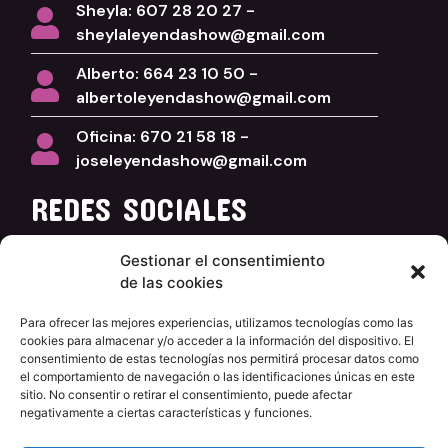
Sheyla: 607 28 20 27 -
sheylaleyendashow@gmail.com
Alberto: 664 23 10 50 -
albertoleyendashow@gmail.com
Oficina: 670 21 58 18 -
joseleyendashow@gmail.com
REDES SOCIALES
Facebook
Gestionar el consentimiento
de las cookies
Instagram
YouTube
Para ofrecer las mejores experiencias, utilizamos tecnologías como las
cookies para almacenar y/o acceder a la información del dispositivo. El
consentimiento de estas tecnologías nos permitirá procesar datos como
INFORMACIÓN
el comportamiento de navegación o las identificaciones únicas en este
sitio. No consentir o retirar el consentimiento, puede afectar
negativamente a ciertas características y funciones.
FAQ