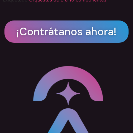
¡Contrátanos ahora!