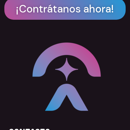
¡Contrátanos ahora!