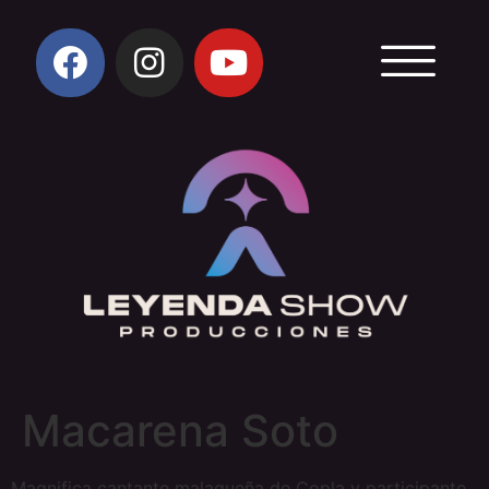
Macarena Soto
Magnifica cantante malagueña de Copla y participante