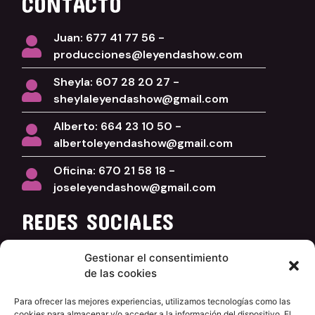
CONTACTO
Juan: 677 41 77 56 -
producciones@leyendashow.com
Sheyla: 607 28 20 27 -
sheylaleyendashow@gmail.com
Alberto: 664 23 10 50 -
albertoleyendashow@gmail.com
Oficina: 670 21 58 18 -
joseleyendashow@gmail.com
REDES SOCIALES
Facebook
Gestionar el consentimiento
de las cookies
Instagram
YouTube
Para ofrecer las mejores experiencias, utilizamos tecnologías como las
cookies para almacenar y/o acceder a la información del dispositivo. El