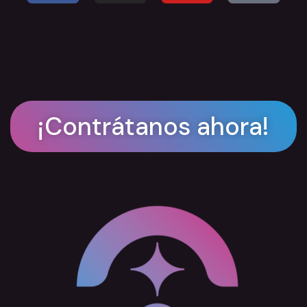
¡Contrátanos ahora!