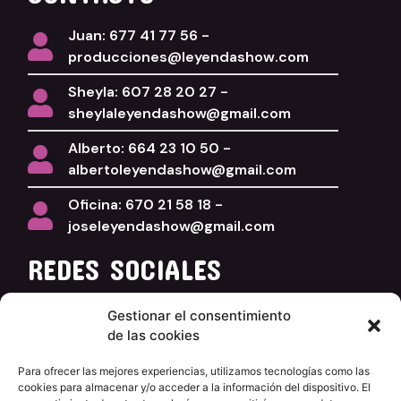
Juan: 677 41 77 56 -
producciones@leyendashow.com
Sheyla: 607 28 20 27 -
sheylaleyendashow@gmail.com
Alberto: 664 23 10 50 -
albertoleyendashow@gmail.com
Oficina: 670 21 58 18 -
joseleyendashow@gmail.com
REDES SOCIALES
Facebook
Gestionar el consentimiento
de las cookies
Instagram
YouTube
Para ofrecer las mejores experiencias, utilizamos tecnologías como las
cookies para almacenar y/o acceder a la información del dispositivo. El